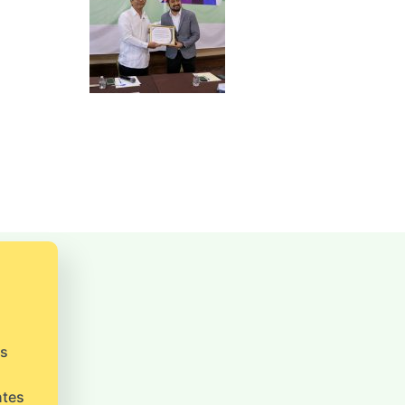
os
ntes