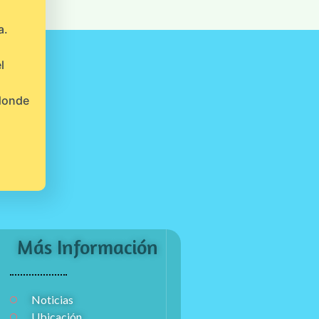
a.
l
 donde
Más Información
Noticias
Ubicación