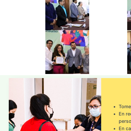
Tome 
En re
perso
En ca