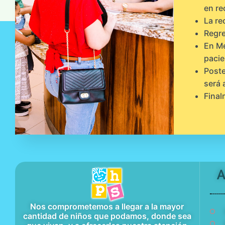
en re
La re
Regre
En Me
pacie
Poste
será 
Final
A
Nos comprometemos a llegar a la mayor
cantidad de niños que podamos, donde sea