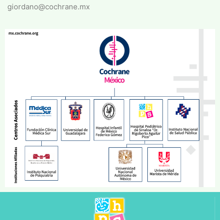
giordano@cochrane.mx