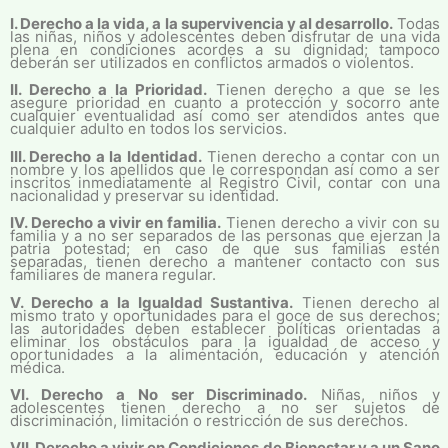
I. Derecho a la vida, a la supervivencia y al desarrollo.
Todas
las niñas, niños y adolescentes deben disfrutar de una vida
plena en condiciones acordes a su dignidad; tampoco
deberán ser utilizados en conflictos armados o violentos.
II. Derecho a la Prioridad.
Tienen derecho a que se les
asegure prioridad en cuanto a protección y socorro ante
cualquier eventualidad así como ser atendidos antes que
cualquier adulto en todos los servicios.
III. Derecho a la Identidad.
Tienen derecho a contar con un
nombre y los apellidos que le correspondan así como a ser
inscritos inmediatamente al Registro Civil, contar con una
nacionalidad y preservar su identidad.
IV. Derecho a vivir en familia.
Tienen derecho a vivir con su
familia y a no ser separados de las personas que ejerzan la
patria potestad; en caso de que sus familias estén
separadas, tienen derecho a mantener contacto con sus
familiares de manera regular.
V. Derecho a la Igualdad Sustantiva.
Tienen derecho al
mismo trato y oportunidades para el goce de sus derechos;
las autoridades deben establecer políticas orientadas a
eliminar los obstáculos para la igualdad de acceso y
oportunidades a la alimentación, educación y atención
médica.
VI. Derecho a No ser Discriminado.
Niñas, niños y
adolescentes tienen derecho a no ser sujetos de
discriminación, limitación o restricción de sus derechos.
VII. Derecho a vivir en Condiciones de Bienestar y a un Sano