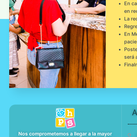
En ca
en re
La re
Regre
En Me
pacie
Poste
será 
Final
A
Nos comprometemos a llegar a la mayor