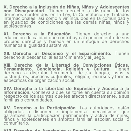
X. Derecho a la Inclusión de Niñas, Niños y Adolescentes
con Discapacidad.
Tienen derecho a disfrutar de los
derechos contenidos en la Ley, la Constitución y Tratados
Internacionales; así como vivir incluidos en la comunidad y
en igualdad de condiciones que las demás niñas, niños y
adolescentes.
XI. Derecho a la Educación.
Tienen derecho a una
educación de calidad que contribuya al conocimiento de sus
propios derechos y basada en un enfoque de derechos
humanos e igualdad sustantiva.
XII. Derecho al Descanso y el Esparcimiento.
Tienen
derecho al descanso, al esparcimiento y al juego.
XIII. Derecho de la Libertad de Convicciones Éticas,
Pensamiento, Conciencia, Religión y Cultura.
Tienen
derecho a disfrutar libremente de su lengua, usos y
costumbres, prácticas culturales, religión, recursos y formas
específicas de organización social.
XIV. Derecho a la Libertad de Expresión y Acceso a la
Información.
Conlleva a que se tome en cuenta su opinión
respecto de los asuntes que les afecten directamente, a sus
familias o comunidades.
XV. Derecho a la Participación.
Las autoridades están
obligados a disponer e implementar mecanismos que
garanticen la participación permanente y activa de niñas,
niños y adolescentes en ámbitos familiar, escolar, social o
comunitario.
XVI. Derecho de Asociación y Reunión.
Todas las niñas,