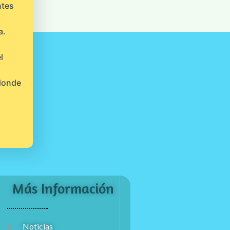
ntes
a.
l
 donde
Más Información
Noticias