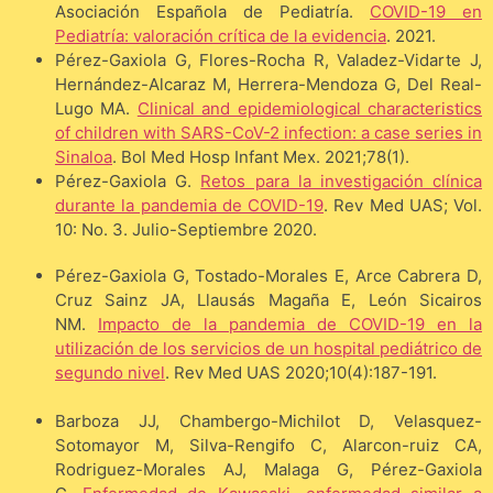
Asociación Española de Pediatría.
COVID-19 en
Pediatría: valoración crítica de la evidencia
. 2021.
Pérez-Gaxiola G, Flores-Rocha R, Valadez-Vidarte J,
Hernández-Alcaraz M, Herrera-Mendoza G, Del Real-
Lugo MA.
Clinical and epidemiological characteristics
of children with SARS-CoV-2 infection: a case series in
Sinaloa
. Bol Med Hosp Infant Mex. 2021;78(1).
Pérez-Gaxiola G.
Retos para la investigación clínica
durante la pandemia de COVID-19
. Rev Med UAS; Vol.
10: No. 3. Julio-Septiembre 2020.
Pérez-Gaxiola G, Tostado-Morales E, Arce Cabrera D,
Cruz Sainz JA, Llausás Magaña E, León Sicairos
NM.
Impacto de la pandemia de COVID-19 en la
utilización de los servicios de un hospital pediátrico de
segundo nivel
. Rev Med UAS 2020;10(4):187-191.
Barboza JJ, Chambergo-Michilot D, Velasquez-
Sotomayor M, Silva-Rengifo C, Alarcon-ruiz CA,
Rodriguez-Morales AJ, Malaga G, Pérez-Gaxiola