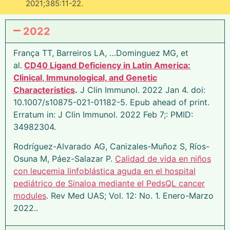
2021;385:11-22.
2022
França TT, Barreiros LA, …Dominguez MG, et
al.
CD40 Ligand Deficiency in Latin America:
Clinical, Immunological, and Genetic
Characteristics
.
J Clin Immunol. 2022 Jan 4. doi:
10.1007/s10875-021-01182-5. Epub ahead of print.
Erratum in: J Clin Immunol. 2022 Feb 7;: PMID:
34982304.
Rodríguez-Alvarado AG, Canizales-Muñoz S, Ríos-
Osuna M, Páez-Salazar P.
Calidad de vida en niños
con leucemia linfoblástica aguda en el hospital
pediátrico de Sinaloa mediante el PedsQL cancer
modules
. Rev Med UAS; Vol. 12: No. 1. Enero-Marzo
2022..