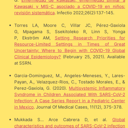
G.
Enfermedad de Kawasaki, enfermedad similar a
Kawasaki y MIS-C asociado a COVID-19 en niños:
revisión sistemática
. Infectio 2022;26(2):137-145.
Torres LA, Moore C, Villar JC, Pérez-Gaxiola
G, Mpagama S, Ssekitoleko R, Linn S, Yonga
P, Ekström AM,
Setting Research Priorities for
Resource-Limited Settings in Times of Great
Uncertainty: Where to Begin with COVID-19 Global
Clinical Epidemiology?
(February 25, 2021). Available
at SSRN.
Garcia-Dominguez, M., Angeles-Meneses, Y., Lares-
Payan, A., Velazquez-Rios, C., Tostado Morales, E., &
Perez-Gaxiola, G. (2020).
Multisystemic Inflammatory
Syndrome in Children Associated With SARS-CoV-2
Infection: A Case Series Report in a Pediatric Center
in Mexico
. Journal Of Medical Cases, 11(12), 375-378.
Mukkada S… Arce Cabrera D, et al.
Global
characteristics and outcomes of SARS-CoV-2 infection