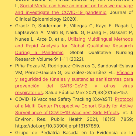
L,
Social Media can have an impact on how we manage
and investigate the COVID-19 pandemic
, Journal of
Clinical Epidemiology (2020).
Graetz D, Sniderman E, Villegas C, Kaye E, Ragab I,
Laptsevich A, Maliti B, Naidu G, Huang H, Gassant P,
Nunes L, Arce D, et al,
Utilizing Multilingual Methods
and Rapid Analysis for Global Qualitative Research
During a Pandemic
. Global Qualitative Nursing
Research Volume 9: 1–11 (2022).
Piña-Pozas M, Rodríguez-Oliveros G, Sandoval-Eslava
VM, Pérez-Gaxiola G, González-González EL.
Eficacia
y seguridad de túneles y sustancias sanitizantes para
prevención del SARS-CoV-2 y otros virus
respiratorios
. Salud Pública Mex 2021;63(2):155-157.
COVID-19 Vaccines Safety Tracking (CoVaST):
Protocol
of a Multi-Center Prospective Cohort Study for Active
Surveillance of COVID-19 Vaccines’ Side Effects
. Int. J.
Environ. Res. Public Health 2021, 18(15), 7859;
https://doi.org/10.3390/ijerph18157859.
Grupo de Pediatría Basada en la Evidencia de la