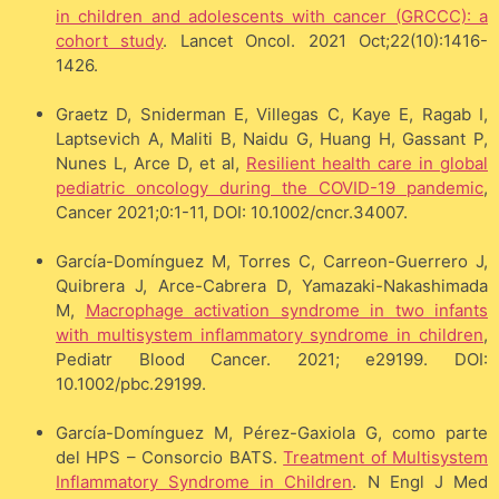
in children and adolescents with cancer (GRCCC): a
cohort study
. Lancet Oncol. 2021 Oct;22(10):1416-
1426.
Graetz D, Sniderman E, Villegas C, Kaye E, Ragab I,
Laptsevich A, Maliti B, Naidu G, Huang H, Gassant P,
Nunes L, Arce D, et al,
Resilient health care in global
pediatric oncology during the COVID-19 pandemic
,
Cancer 2021;0:1-11, DOI: 10.1002/cncr.34007.
García-Domínguez M, Torres C, Carreon-Guerrero J,
Quibrera J, Arce-Cabrera D, Yamazaki-Nakashimada
M,
Macrophage activation syndrome in two infants
with multisystem inflammatory syndrome in children
,
Pediatr Blood Cancer. 2021; e29199. DOI:
10.1002/pbc.29199.
García-Domínguez M, Pérez-Gaxiola G, como parte
del HPS – Consorcio BATS.
Treatment of Multisystem
Inflammatory Syndrome in Children
. N Engl J Med