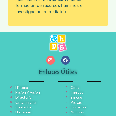
formación de recursos humanos e
investigación en pediatría.
Enlaces Útiles
Historia
Citas
Mision Y Vision
Ingreso
Directorio
Egreso
Organigrama
Visitas
Contacto
Consutas
Ubicación
Noticias