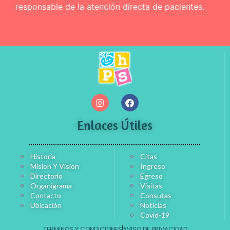
responsable de la atención directa de pacientes.
Enlaces Útiles
Historia
Citas
Mision Y Vision
Ingreso
Directorio
Egreso
Organigrama
Visitas
Contacto
Consutas
Ubicación
Noticias
Covid-19
TERMINOS Y CONDICIONES
AVISO DE PRIVACIDAD