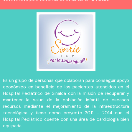
Es un grupo de personas que colaboran para conseguir apoyo
económico en beneficio de los pacientes atendidos en el
Hospital Pediátrico de Sinaloa con la misión de recuperar y
mantener la salud de la población infantil de escasos
recursos mediante el mejoramiento de la infraestructura
tecnológica y tiene como proyecto 2011 – 2014 que el
Hospital Pediátrico cuente con una área de cardiología bien
equipada.