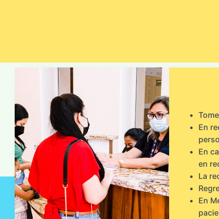
Tome 
En re
perso
En ca
en re
La re
Regre
En Me
pacie