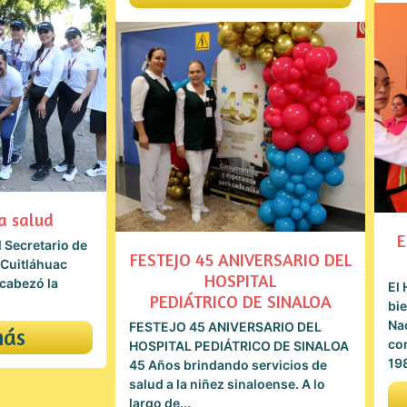
la salud
E
l Secretario de
FESTEJO 45 ANIVERSARIO DEL
 Cuitláhuac
HOSPITAL
cabezó la
El 
PEDIÁTRICO DE SINALOA
bie
Nac
FESTEJO 45 ANIVERSARIO DEL
más
co
HOSPITAL PEDIÁTRICO DE SINALOA
198
45 Años brindando servicios de
salud a la niñez sinaloense. A lo
largo de...