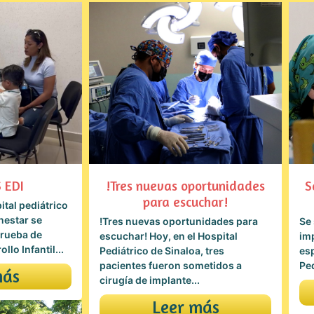
 EDI
!Tres nuevas oportunidades
S
para escuchar!
tal pediátrico
nestar se
!Tres nuevas oportunidades para
Se
Prueba de
escuchar! Hoy, en el Hospital
imp
lo Infantil...
Pediátrico de Sinaloa, tres
esp
pacientes fueron sometidos a
Ped
más
cirugía de implante...
Leer más