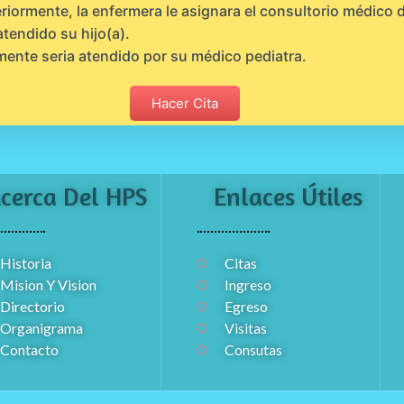
riormente, la enfermera le asignara el consultorio médico
atendido su hijo(a).
mente seria atendido por su médico pediatra.
Hacer Cita
cerca Del HPS
Enlaces Útiles
Historia
Citas
Mision Y Vision
Ingreso
Directorio
Egreso
Organigrama
Visitas
Contacto
Consutas