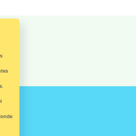
os
ntes
a.
l
 donde