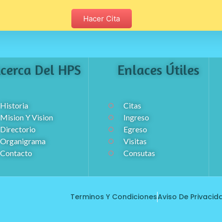
Hacer Cita
cerca Del HPS
Enlaces Útiles
Historia
Citas
Mision Y Vision
Ingreso
Directorio
Egreso
Organigrama
Visitas
Contacto
Consutas
Terminos Y Condiciones
Aviso De Privacid