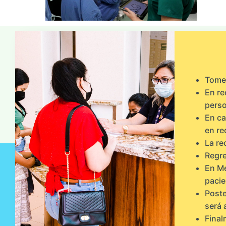
Tome 
En re
perso
En ca
en re
La re
Regre
En Me
pacie
Poste
será 
Final