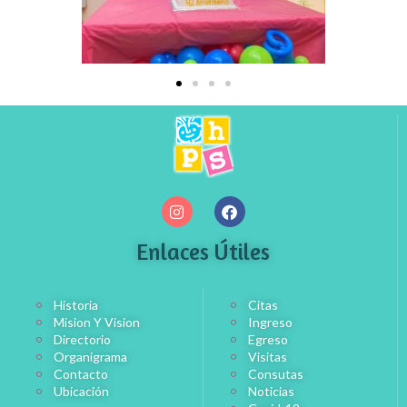
Enlaces Útiles
Historia
Citas
Mision Y Vision
Ingreso
Directorio
Egreso
Organigrama
Visitas
Contacto
Consutas
Ubicación
Noticias