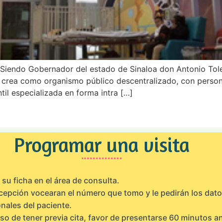
ud Siendo Gobernador del estado de Sinaloa don Antonio To
e crea como organismo público descentralizado, con persona
til especializada en forma intra […]
Programar una visita
su ficha en el área de consulta.
cepción vocearan el número que tomo y le pedirán los dat
nales del paciente.
so de tener previa cita, favor de presentarse 60 minutos a