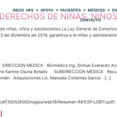
INICIO
HPS
APOYO
PACIENTES
MÉDICOS
EN
 DERECHOS DE NIÑAS, NIÑO
CONTACTO
ñas, niños y adolescentes La Ley General de Derechos d
 3 de diciembre de 2014, garantiza a la niñez y adolescen
ECCION MEDICA Biomédica Ing. Sinhue Everardo Acost
lenne Karime Osuna Bolado SUBDIRECCION MEDICA Recur
mán Adquisiciones Lic. Manuela Collantes García […]
pdf|100%|800|images/web19/Resumen-INFESP-LGBTI.pdf}
l