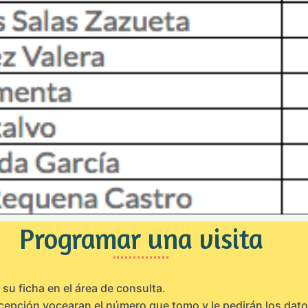
Programar una visita
su ficha en el área de consulta.
cepción vocearan el número que tomo y le pedirán los dat