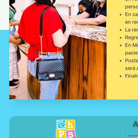
perso
En ca
en re
La re
Regre
En Me
pacie
Poste
será 
Final
A