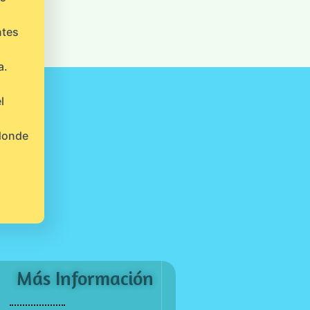
ntes
a.
l
 donde
Más Información