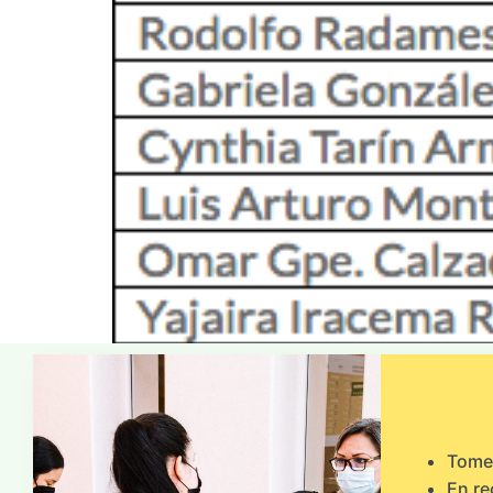
Tome 
En re