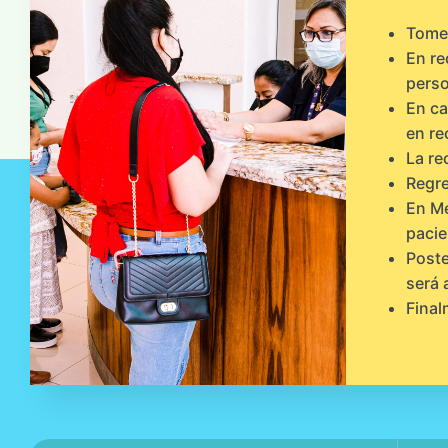
Tome 
En re
perso
En ca
en re
La re
Regre
En Me
pacie
Poste
será 
Final