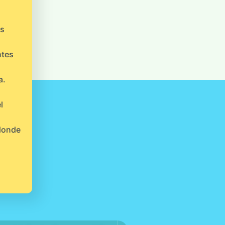
os
ntes
a.
l
 donde