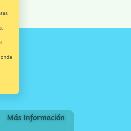
ntes
a.
l
 donde
Más Información