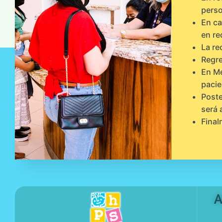
perso
En ca
en re
La re
Regre
En Me
pacie
Poste
será 
Final
A