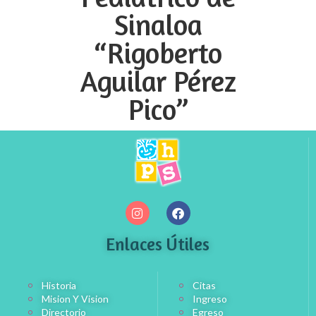
Sinaloa
“Rigoberto
Aguilar Pérez
Pico”
Enlaces Útiles
Historia
Citas
Mision Y Vision
Ingreso
Directorio
Egreso