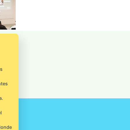
os
ntes
a.
l
 donde