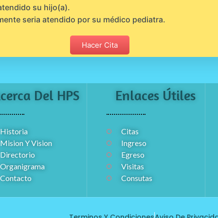
atendido su hijo(a).
mente seria atendido por su médico pediatra.
Hacer Cita
cerca Del HPS
Enlaces Útiles
Historia
Citas
Mision Y Vision
Ingreso
Directorio
Egreso
Organigrama
Visitas
Contacto
Consutas
Terminos Y Condiciones
Aviso De Privacid