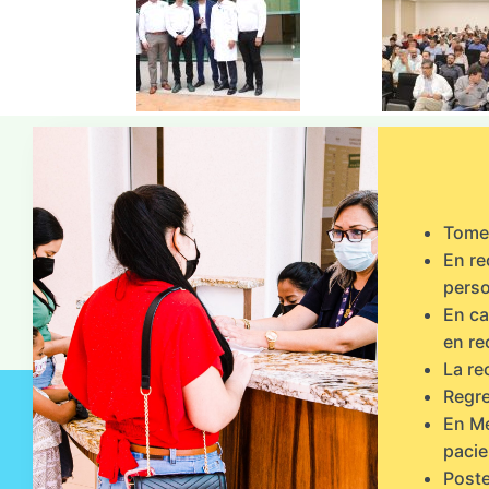
Tome 
En re
perso
En ca
en re
La re
Regre
En Me
pacie
Poste