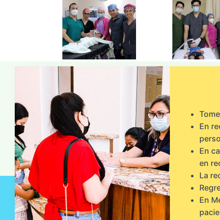
Tome 
En re
perso
En ca
en re
La re
Regre
En Me
pacie