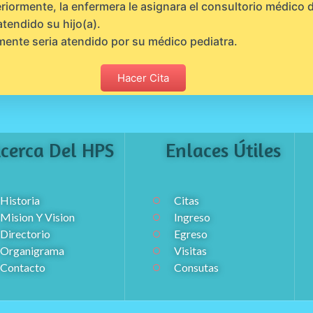
riormente, la enfermera le asignara el consultorio médico
atendido su hijo(a).
mente seria atendido por su médico pediatra.
Hacer Cita
cerca Del HPS
Enlaces Útiles
Historia
Citas
Mision Y Vision
Ingreso
Directorio
Egreso
Organigrama
Visitas
Contacto
Consutas