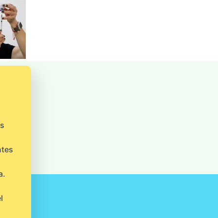
os
ntes
a.
l