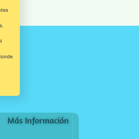
ntes
a.
l
 donde
Más Información