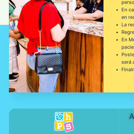
perso
En ca
en re
La re
Regre
En Me
pacie
Poste
será 
Final
A