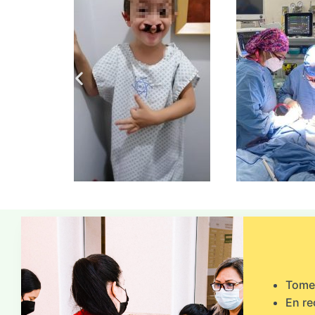
Tome 
En re