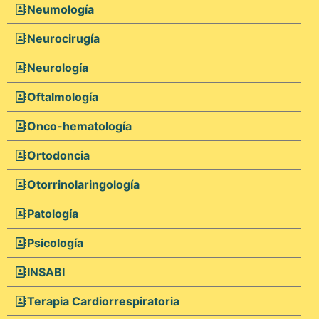
Neumología
Neurocirugía
Neurología
Oftalmología
Onco-hematología
Ortodoncia
Otorrinolaringología
Patología
Psicología
INSABI
Terapia Cardiorrespiratoria