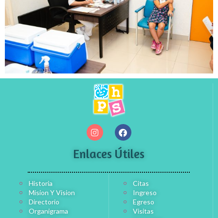
Enlaces Útiles
Historia
Citas
Mision Y Vision
Ingreso
Directorio
Egreso
Organigrama
Visitas