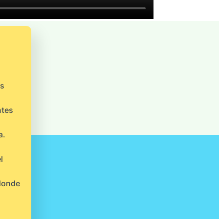
os
ntes
a.
l
 donde