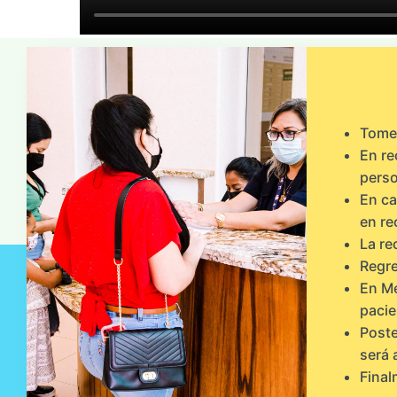
Tome 
En re
perso
En ca
en re
La re
Regre
En Me
pacie
Poste
será 
Final