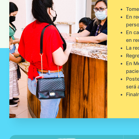
Tome 
En re
perso
En ca
en re
La re
Regre
En Me
pacie
Poste
será 
Final