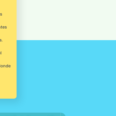
os
ntes
a.
l
 donde