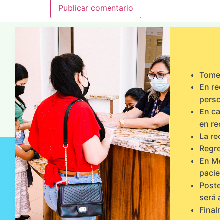
Tome 
En re
perso
En ca
en re
La re
Regre
En Me
pacie
Poste
será 
Final