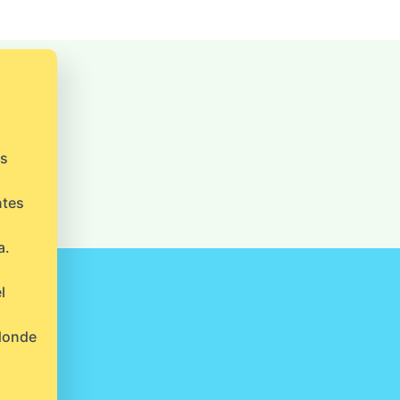
os
ntes
a.
l
 donde