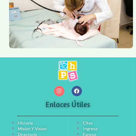
Enlaces Útiles
Historia
Citas
Mision Y Vision
Ingreso
Directorio
Egreso