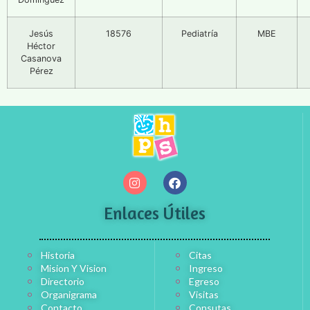
Jesús
18576
Pediatría
MBE
Héctor
Casanova
Pérez
Enlaces Útiles
Historia
Citas
Mision Y Vision
Ingreso
Directorio
Egreso
Organigrama
Visitas
Contacto
Consutas