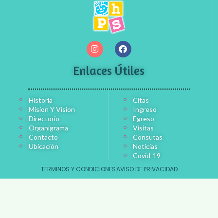
Enlaces Útiles
Historia
Citas
Mision Y Vision
Ingreso
Directorio
Egreso
Organigrama
Visitas
Contacto
Consutas
Ubicación
Noticias
Covid-19
TERMINOS Y CONDICIONES
AVISO DE PRIVACIDAD